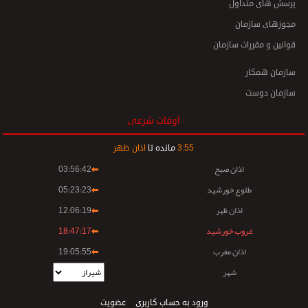
پرسش های متداول
مجوزهای سازمان
قوانین و مقررات سازمان
سازمان همکار
سازمان دوست
اوقات شرعی
55
:
3
مانده تا
اذان ظهر
اذان صبح
03:56:42
طلوع خورشید
05:23:23
اذان ظهر
12:06:19
غروب خورشید
18:47:17
اذان مغرب
19:05:55
شهر
ورود به حساب کاربری
عضویت